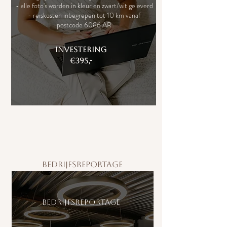
- alle foto's worden in kleur en zwart/wit geleverd
- reiskosten inbegrepen tot 10 km vanaf
postcode 6086 AR
investering
€395,-
bedrijfsreportage
bedrijfsreportage