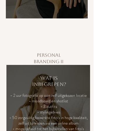
personal
branding II
Wat is
inbegrepen?
-
2 uur fotografie op een zelf uitgekozen locatie
- moodboard en shotlist
- 3 outfits
- stylingadvies
- 50 zorgvuldig bewerkte foto's in hoge kwaliteit,
zelf uit te kiezen via een online album
- mogelijkheid tot het bijbestellen van foto's ​