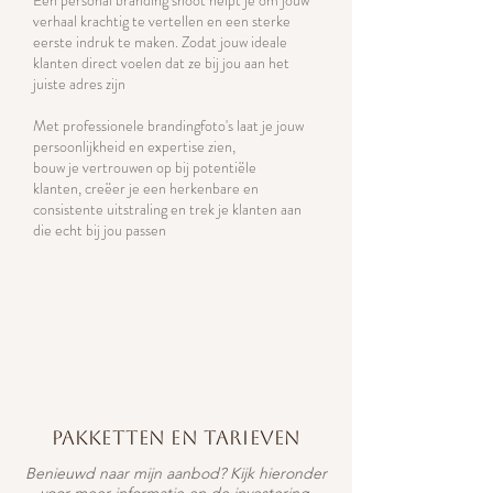
Een personal branding shoot helpt je om jouw
verhaal krachtig te vertellen en een sterke
eerste indruk te maken. Zodat jouw ideale
klanten direct voelen dat ze bij jou aan het
juiste adres zijn
Met professionele brandingfoto's
laat je jouw
persoonlijkheid en expertise zien,
bouw je vertrouwen op bij potentiële
klanten,
creëer je een herkenbare en
consistente uitstraling en
trek je klanten aan
die echt bij jou passen
pakketten en tarieven
Benieuwd naar mijn aanbod? Kijk hieronder