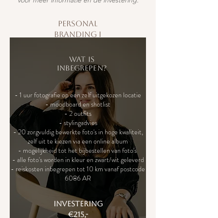
voor meer informatie en de investering.
personal
branding I
Wat is
inbegrepen?
-
1 uur fotografie op een zelf uitgekozen locatie
- moodboard en shotlist
- 2 outfits
- stylingadvies
- 20 zorgvuldig bewerkte foto's in hoge kwaliteit,
zelf uit te kiezen via een online album
- mogelijkheid tot het bijbestellen van foto's ​
- alle foto's worden in kleur en zwart/wit geleverd
- reiskosten inbegrepen tot 10 km vanaf postcode
6086 AR
investering
€215,-