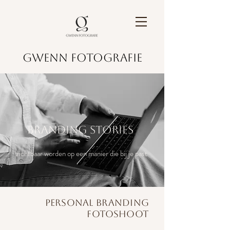
GWENN FOTOGRAFIE
branding stories
zichtbaar worden op een manier die bij je past
personal branding
fotoshoot