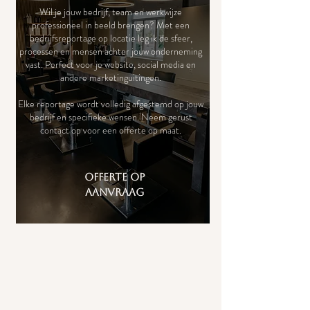
Wil je jouw bedrijf, team en werkwijze
professioneel in beeld brengen? Met een
bedrijfsreportage op locatie leg ik de sfeer,
processen en mensen achter jouw onderneming
vast. Perfect voor je website, social media en
andere marketinguitingen.
Elke reportage wordt volledig afgestemd op jouw
bedrijf en specifieke wensen. Neem gerust
contact op voor een offerte op maat.
offerte op
aanvraag